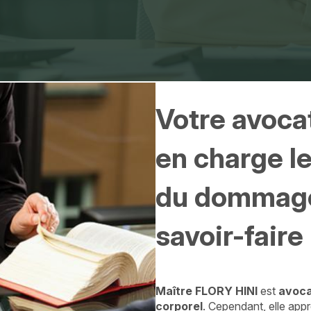
Votre avoca
en charge le
du dommage
savoir-faire
Maître FLORY HINI
est
avoca
corporel
. Cependant, elle appr