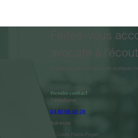
Faites-vous acc
avocate à l’écout
Expliquez votre situation en quelques 
Prendre contact
Téléphone
04 81 68 49 08
Adresse
21 Cours Pierre Puget