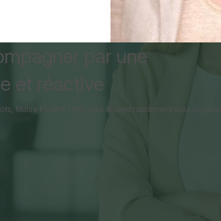
ompagner par une
e et réactive
mots, Maître FLORY HINI vous répond rapidement pour organiser