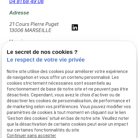
04 81 68 49 08
Adresse
21 Cours Pierre Puget
13006 MARSEILLE
Horaires
Le secret de nos cookies ?
10:00 - 18:30
Le respect de votre vie privée
Lundi - Vendredi
Notre site utilise des cookies pour améliorer votre expérience
Avocat en dommage corporel à Martigues
de navigation et vous offrir un contenu personnalisé. Les
cookies strictement nécessaires sont essentiels au
Avocat en dommage corporel à Aix-en-
fonctionnement de base de notre site et ne peuvent pas être
Provence
désactivés. Cependant, vous avez le choix d'activer ou de
désactiver les cookies de personnalisation, de performance et
Avocat en dommage corporel à Avignon
de marketing selon vos préférences. Vous pouvez modifier vos
paramètres de cookies à tout moment en cliquant sur le lien
Avocat en dommage corporel à Salon-de-
'Gestion des cookies' situé en bas de notre site. Veuillez noter
Provence
que la désactivation de certains cookies peut avoir un impact
sur certaines fonctionnalités du site.
Avocat en dommage corporel à Toulon
Continuer sans accepter