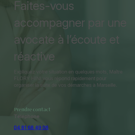
Faites-vous
accompagner par une
avocate à l’écoute et
réactive
Expliquez votre situation en quelques mots, Maître
FLORY HINI vous répond rapidement pour
organiser la suite de vos démarches à Marseille.
Prendre contact
Téléphone
04 81 68 49 08