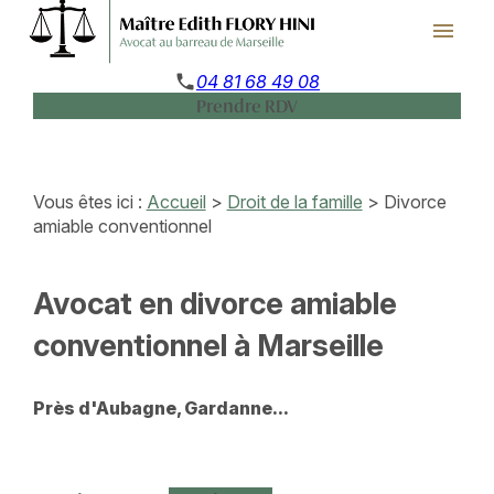
Panneau de gestion des cookies
menu
phone
04 81 68 49 08
Prendre RDV
Vous êtes ici :
Accueil
>
Droit de la famille
> Divorce
amiable conventionnel
Avocat en divorce amiable
conventionnel à Marseille
Près d'Aubagne, Gardanne...