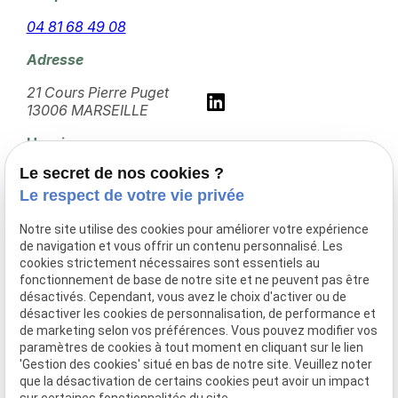
04 81 68 49 08
Adresse
21 Cours Pierre Puget
13006 MARSEILLE
Horaires
Le secret de nos cookies ?
10:00 - 18:30
Le respect de votre vie privée
Lundi - Vendredi
Notre site utilise des cookies pour améliorer votre expérience
Avocat en dommage corporel à Martigues
de navigation et vous offrir un contenu personnalisé. Les
cookies strictement nécessaires sont essentiels au
Avocat en dommage corporel à Aix-en-
fonctionnement de base de notre site et ne peuvent pas être
Provence
désactivés. Cependant, vous avez le choix d'activer ou de
désactiver les cookies de personnalisation, de performance et
Avocat en dommage corporel à Avignon
de marketing selon vos préférences. Vous pouvez modifier vos
paramètres de cookies à tout moment en cliquant sur le lien
Avocat en dommage corporel à Salon-de-
'Gestion des cookies' situé en bas de notre site. Veuillez noter
Provence
que la désactivation de certains cookies peut avoir un impact